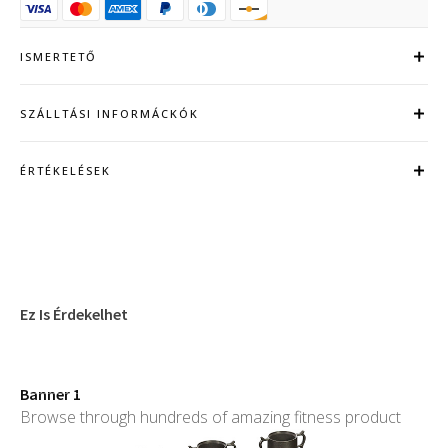
Pro
-
Ülő
ISMERTETŐ
fitnesz
eszköz
4
SZÁLLTÁSI INFORMÁCKÓK
részes
quantity
ÉRTÉKELÉSEK
Ez Is Érdekelhet
Banner 1
Browse through hundreds of amazing fitness product