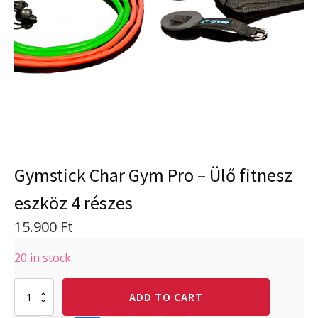
Gymstick Char Gym Pro – Ülő fitnesz
eszköz 4 részes
15.900
Ft
20 in stock
Gymstick
ADD TO CART
Char
Gym