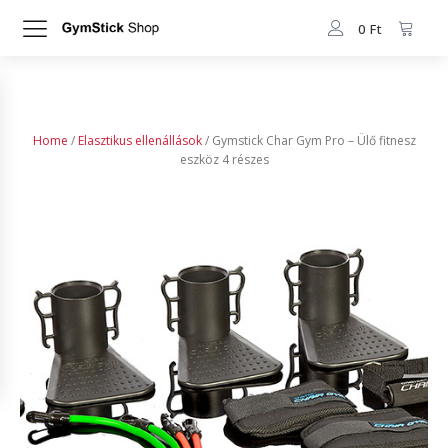
0
Ft
Home
/
Elasztikus ellenállások
/ Gymstick Char Gym Pro – Ülő fitnesz
eszköz 4 részes